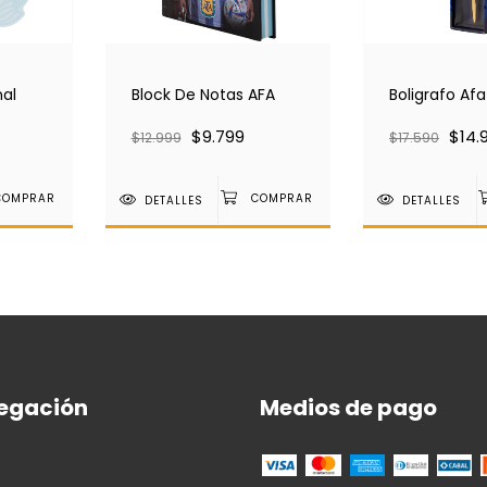
nal
Block De Notas AFA
Boligrafo Afa
$9.799
$14.
$12.999
$17.590
DETALLES
DETALLES
egación
Medios de pago