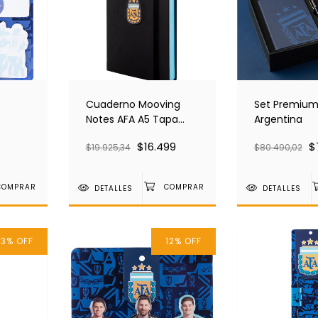
Cuaderno Mooving
Set Premium
Notes AFA A5 Tapa
Argentina
Dura Rayado
$16.499
$
$19.925,34
$80.490,02
DETALLES
DETALLES
13
%
OFF
12
%
OFF