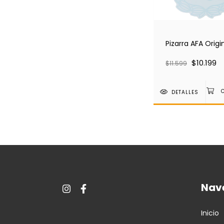
Pizarra AFA Origi
$10.199
$11.599
DETALLES
Nav
Inicio