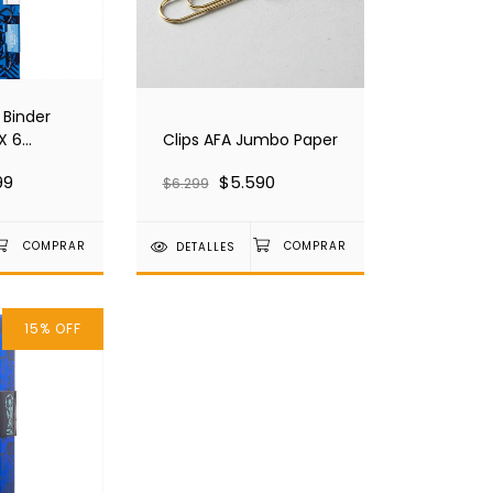
 Binder
X 6
Clips AFA Jumbo Paper
A
99
$5.590
$6.299
DETALLES
15
%
OFF