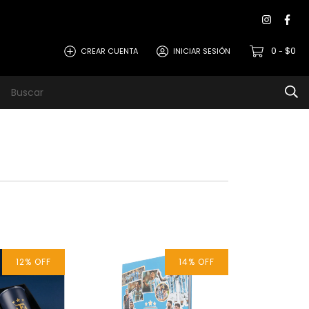
0
$0
CREAR CUENTA
INICIAR SESIÓN
-
12
%
OFF
14
%
OFF