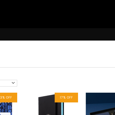
13
%
OFF
17
%
OFF