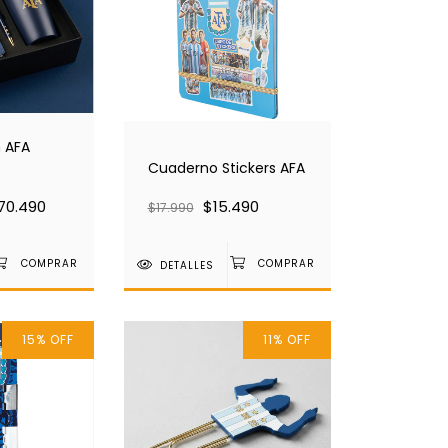
 AFA
Cuaderno Stickers AFA
70.490
$15.490
$17.990
DETALLES
15
%
OFF
11
%
OFF