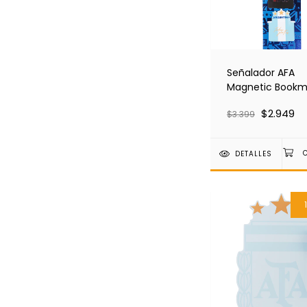
Señalador AFA
Magnetic Bookm
3
$2.949
$3.399
DETALLES