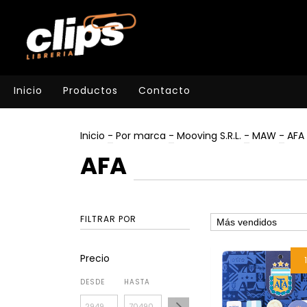
Inicio
Productos
Contacto
Inicio
-
Por marca
-
Mooving S.R.L.
-
MAW
-
AFA
AFA
FILTRAR POR
Precio
DESDE
HASTA