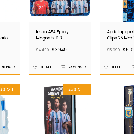
Iman AFA Epoxy
Aprietapapel
arks X
Magnets X 3
Clips 25 Mm 
Unidades AF
$3.949
$5.0
$4.499
$5.990
DETALLES
DETALLES
12
%
OFF
25
%
OFF