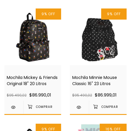
9
%
OFF
9
%
OFF
Mochila Mickey & Friends
Mochila Minnie Mouse
Original 18" 20 Litros
Classic 16" 23 Litros
$86.990,01
$86.999,01
$95.490,02
$95.490,02
9
%
OFF
16
%
OFF