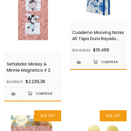
Cuaderno Mooving Notes
A5 Tapa Dura Rayado
Mickey & Friends
$16.499
$19.925,32
Señalador Mickey &
Minnie Magnetico X 2
$2.239,36
$2.655,17
16
%
OFF
16
%
OFF