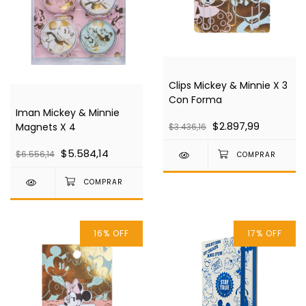
Clips Mickey & Minnie X 3
Con Forma
Iman Mickey & Minnie
$2.897,99
Magnets X 4
$3.436,16
$5.584,14
$6.556,14
16
%
OFF
17
%
OFF