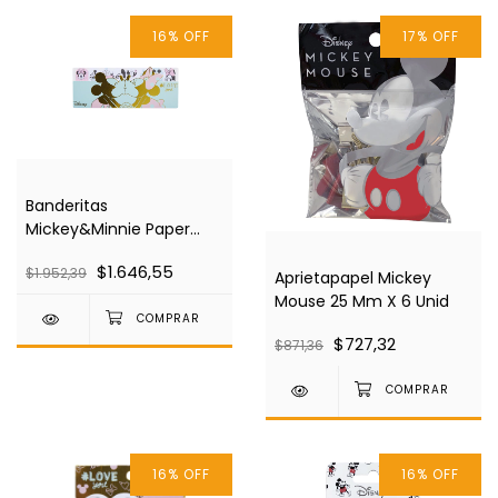
16
%
OFF
17
%
OFF
Banderitas
Mickey&Minnie Paper
Flags
$1.646,55
$1.952,39
Aprietapapel Mickey
Mouse 25 Mm X 6 Unid
$727,32
$871,36
16
%
OFF
16
%
OFF