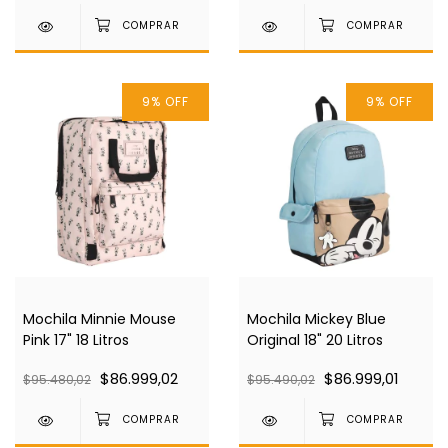
9
%
OFF
9
%
OFF
Mochila Minnie Mouse
Mochila Mickey Blue
Pink 17" 18 Litros
Original 18" 20 Litros
$86.999,02
$86.999,01
$95.480,02
$95.490,02