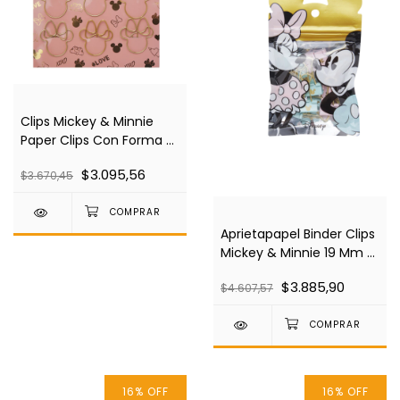
Clips Mickey & Minnie
Paper Clips Con Forma X
6
$3.095,56
$3.670,45
Aprietapapel Binder Clips
Mickey & Minnie 19 Mm X
12 Unidades
$3.885,90
$4.607,57
16
%
OFF
16
%
OFF