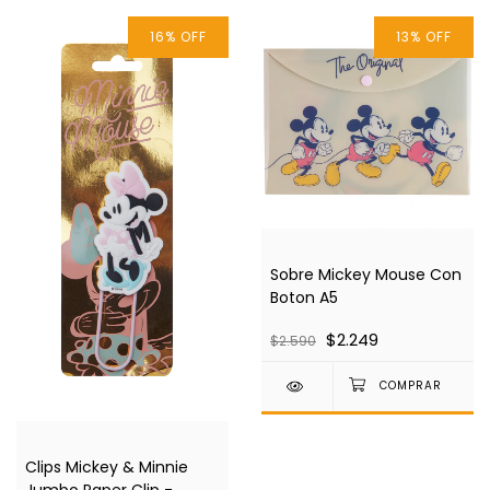
16
%
OFF
13
%
OFF
Sobre Mickey Mouse Con
Boton A5
$2.249
$2.590
Clips Mickey & Minnie
Jumbo Paper Clip -