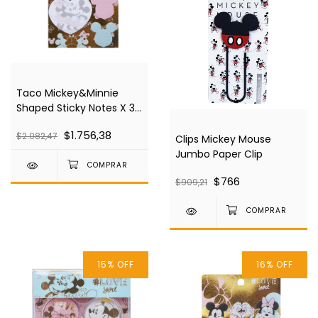
Taco Mickey&Minnie
Shaped Sticky Notes X 3
2162100506
$1.756,38
$2.082,47
Clips Mickey Mouse
Jumbo Paper Clip
$766
$909,21
15
%
OFF
16
%
OFF