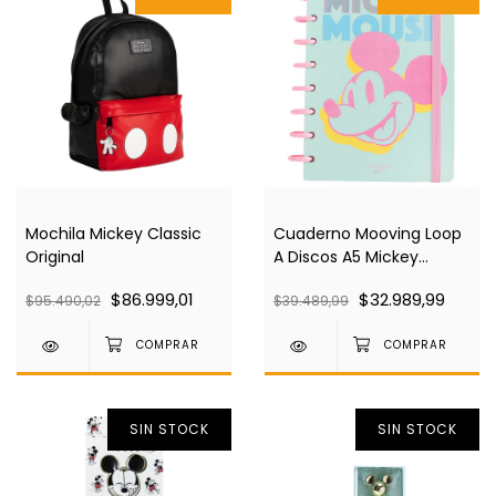
Mochila Mickey Classic
Cuaderno Mooving Loop
Original
A Discos A5 Mickey
Mouse
$86.999,01
$32.989,99
$95.490,02
$39.489,99
SIN STOCK
SIN STOCK