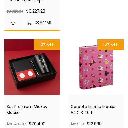
$3.227,28
$3.826,64
12
%
OFF
19
%
OFF
Set Premium Mickey
Carpeta Minnie Mouse
Mouse
A4 2 X 40 1
$70.490
$12.999
$80.490,02
$15.990