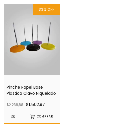
33
%
OFF
Pinche Papel Base
Plastica Clavo Niquelado
$1.502,97
$2.238,88
COMPRAR